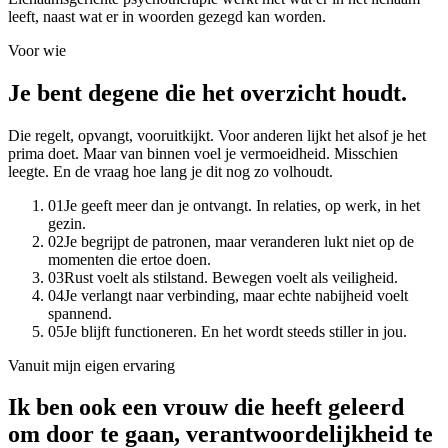
leeft, naast wat er in woorden gezegd kan worden.
Voor wie
Je bent degene die het overzicht
houdt.
Die regelt, opvangt, vooruitkijkt. Voor anderen lijkt het alsof je het
prima doet. Maar van binnen voel je vermoeidheid. Misschien
leegte. En de vraag hoe lang je dit nog zo volhoudt.
0
1
Je geeft meer dan je ontvangt. In relaties, op werk, in het
gezin.
0
2
Je begrijpt de patronen, maar veranderen lukt niet op de
momenten die ertoe doen.
0
3
Rust voelt als stilstand. Bewegen voelt als veiligheid.
0
4
Je verlangt naar verbinding, maar echte nabijheid voelt
spannend.
0
5
Je blijft functioneren. En het wordt steeds stiller in jou.
Vanuit mijn eigen ervaring
Ik ben ook een vrouw die heeft geleerd
om door te gaan, verantwoordelijkheid te