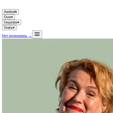
Aanbod
▾
Over
▾
Inspiratie
▾
Gratis
▾
Het programma
→