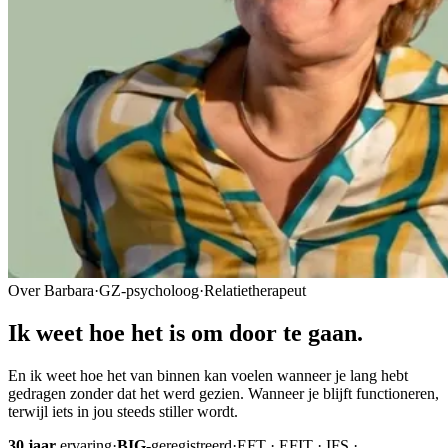
Over Barbara
·
GZ-psycholoog
·
Relatietherapeut
Ik weet hoe het is
om door
te gaan.
En ik weet hoe het van binnen kan voelen wanneer je lang hebt
gedragen zonder dat het werd gezien. Wanneer je blijft functioneren,
terwijl iets in jou steeds stiller wordt.
30 jaar
ervaring
·
BIG
-geregistreerd
·
EFT · EFIT · IFS ·