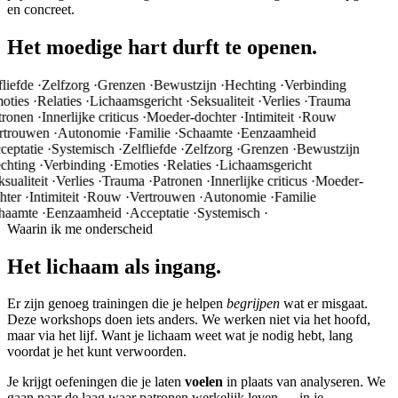
en concreet.
Het moedige hart
durft te openen.
liefde
·
Zelfzorg
·
Grenzen
·
Bewustzijn
·
Hechting
·
Verbinding
ties
·
Relaties
·
Lichaamsgericht
·
Seksualiteit
·
Verlies
·
Trauma
ronen
·
Innerlijke criticus
·
Moeder-dochter
·
Intimiteit
·
Rouw
trouwen
·
Autonomie
·
Familie
·
Schaamte
·
Eenzaamheid
eptatie
·
Systemisch
·
Zelfliefde
·
Zelfzorg
·
Grenzen
·
Bewustzijn
hting
·
Verbinding
·
Emoties
·
Relaties
·
Lichaamsgericht
sualiteit
·
Verlies
·
Trauma
·
Patronen
·
Innerlijke criticus
·
Moeder-
ter
·
Intimiteit
·
Rouw
·
Vertrouwen
·
Autonomie
·
Familie
aamte
·
Eenzaamheid
·
Acceptatie
·
Systemisch
·
Waarin ik me onderscheid
Het lichaam als
ingang.
Er zijn genoeg trainingen die je helpen
begrijpen
wat er misgaat.
Deze workshops doen iets anders. We werken niet via het hoofd,
maar via het lijf. Want je lichaam weet wat je nodig hebt, lang
voordat je het kunt verwoorden.
Je krijgt oefeningen die je laten
voelen
in plaats van analyseren. We
gaan naar de laag waar patronen werkelijk leven — in je